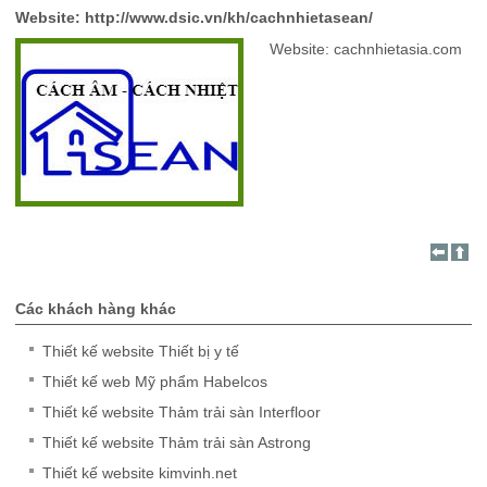
Website: http://www.dsic.vn/kh/cachnhietasean/
Tin tức
Bảo mật thông tin Tên miền – ID Protect
Bảng giá Linux hosting
Chuẩn bị thông tin làm website
Quảng bá website
Kiến thức chuyên ngành
Website: cachnhietasia.com
Sitemap
Biểu mẫu đăng ký tên miền
Bảng giá dịch vụ cộng thêm
Thiết kế website ASP.Net
VIẾT BÀI CHUẨN SEO
Dịch vụ Email
Liên hệ
Tư vấn chọn hosting
Thiết kế website chuẩn SEO
Quảng cáo Google Adwords
Email server doanh nghiệp
Phần mềm
Thiết kế website Thông minh
Email server cá nhân
Các khách hàng khác
Thiết kế website Thiết bị y tế
Thiết kế web Mỹ phẩm Habelcos
Thiết kế website Thảm trải sàn Interfloor
Thiết kế website Thảm trải sàn Astrong
Thiết kế website kimvinh.net