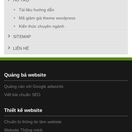
HỖ TRỢ
Tài liệu hướng dẫn
Mã giảm giá theme wordpress
Kiến thức chuyên ngành
SITEMAP
LIÊN HỆ
Quảng bá website
Quảng cáo với Google adwords
Viết bài chuẩn SEO
Thiết kế website
Chuẩn bị thông tin làm webiste
Website Thông minh